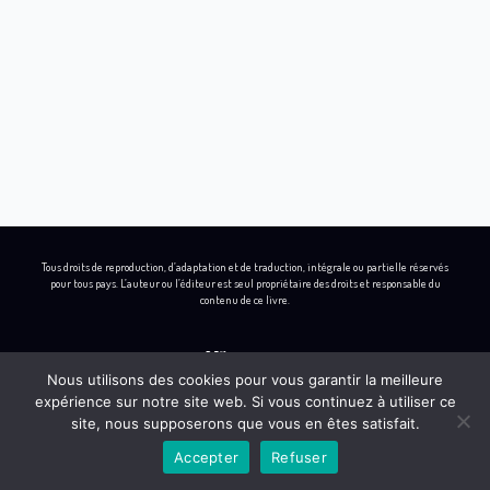
Tous droits de reproduction, d’adaptation et de traduction, intégrale ou partielle réservés
pour tous pays. L’auteur ou l’éditeur est seul propriétaire des droits et responsable du
contenu de ce livre.
Nous utilisons des cookies pour vous garantir la meilleure
expérience sur notre site web. Si vous continuez à utiliser ce
L
I
B
Y
site, nous supposerons que vous en êtes satisfait.
i
n
e
o
Accepter
Refuser
n
s
h
u