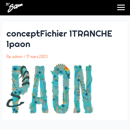
Aller
au
contenu
conceptFichier 1TRANCHE
1paon
Par
admin
/
17 mars 2023