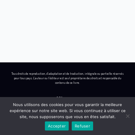
Tous droits de reproduction, d’adaptation et de traduction, intégrale ou partielle réservés
pour tous pays. L’auteur ou l’éditeur est seul propriétaire des droits et responsable du
contenu de ce livre.
Nous utilisons des cookies pour vous garantir la meilleure
expérience sur notre site web. Si vous continuez à utiliser ce
L
I
B
Y
site, nous supposerons que vous en êtes satisfait.
i
n
e
o
Accepter
Refuser
n
s
h
u