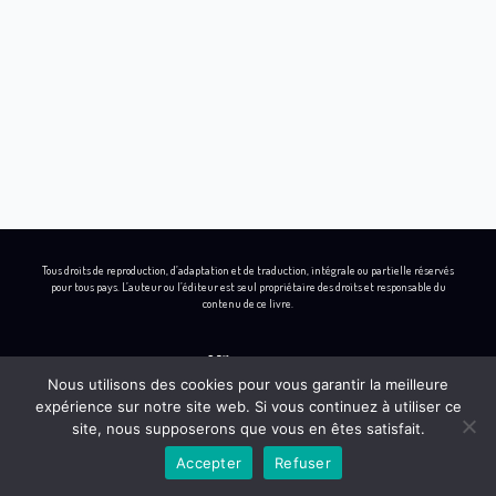
Tous droits de reproduction, d’adaptation et de traduction, intégrale ou partielle réservés
pour tous pays. L’auteur ou l’éditeur est seul propriétaire des droits et responsable du
contenu de ce livre.
Nous utilisons des cookies pour vous garantir la meilleure
expérience sur notre site web. Si vous continuez à utiliser ce
L
I
B
Y
site, nous supposerons que vous en êtes satisfait.
i
n
e
o
Accepter
Refuser
n
s
h
u