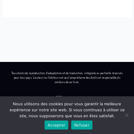
Tous droits de reproduction, d’adaptation et de traduction, intégrale ou partielle réservés
pour tous pays. L’auteur ou l’éditeur est seul propriétaire des droits et responsable du
contenu de ce livre.
Nous utilisons des cookies pour vous garantir la meilleure
expérience sur notre site web. Si vous continuez à utiliser ce
L
I
B
Y
site, nous supposerons que vous en êtes satisfait.
i
n
e
o
Accepter
Refuser
n
s
h
u