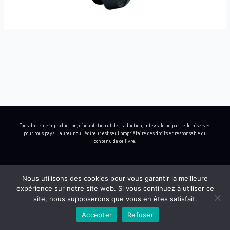
Tous droits de reproduction, d’adaptation et de traduction, intégrale ou partielle réservés
pour tous pays. L’auteur ou l’éditeur est seul propriétaire des droits et responsable du
contenu de ce livre.
Nous utilisons des cookies pour vous garantir la meilleure
expérience sur notre site web. Si vous continuez à utiliser ce
L
I
B
Y
site, nous supposerons que vous en êtes satisfait.
i
n
e
o
Accepter
Refuser
n
s
h
u