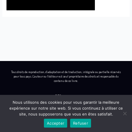
Tous droits de reproduction, d’adaptation et de traduction, intégrale ou partielle réservés
pour tous pays. L’auteur ou l’éditeur est seul propriétaire des droits et responsable du
contenu de ce livre.
Nous utilisons des cookies pour vous garantir la meilleure
expérience sur notre site web. Si vous continuez à utiliser ce
L
I
B
Y
site, nous supposerons que vous en êtes satisfait.
i
n
e
o
Accepter
Refuser
n
s
h
u