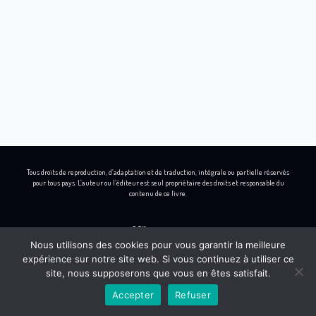
Tous droits de reproduction, d’adaptation et de traduction, intégrale ou partielle réservés
pour tous pays. L’auteur ou l’éditeur est seul propriétaire des droits et responsable du
contenu de ce livre.
Nous utilisons des cookies pour vous garantir la meilleure
expérience sur notre site web. Si vous continuez à utiliser ce
L
I
B
Y
site, nous supposerons que vous en êtes satisfait.
i
n
e
o
Accepter
Refuser
n
s
h
u