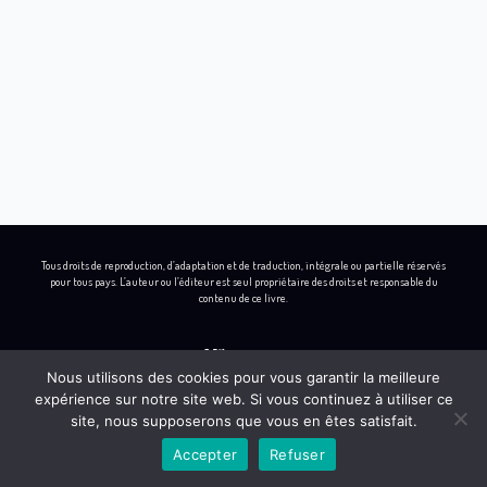
Tous droits de reproduction, d’adaptation et de traduction, intégrale ou partielle réservés
pour tous pays. L’auteur ou l’éditeur est seul propriétaire des droits et responsable du
contenu de ce livre.
Nous utilisons des cookies pour vous garantir la meilleure
expérience sur notre site web. Si vous continuez à utiliser ce
L
I
B
Y
site, nous supposerons que vous en êtes satisfait.
i
n
e
o
Accepter
Refuser
n
s
h
u