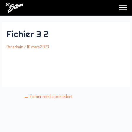
Aller
Navigation
au
de
contenu
l’article
Fichier 3 2
Par
admin
/
10 mars 2023
←
Fichier média précédent